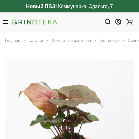
Новый ПВЗ!
Коммунарка, Эдальго, 7
Главная
Каталог
Комнатные растения
Сингониум
Синго