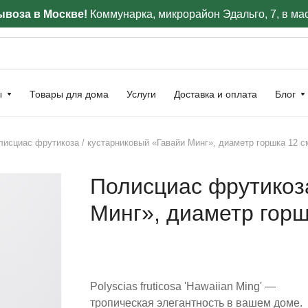
воза в Москве!
Коммунарка, микрорайон Эдальго, 7, в ма
ы
Товары для дома
Услуги
Доставка и оплата
Блог
лисциас фрутикоза / кустарниковый «Гавайи Минг», диаметр горшка 12 с
Полисциас фрутикоза
Минг», диаметр горш
Polyscias fruticosa 'Hawaiian Ming' —
тропическая элегантность в вашем доме.