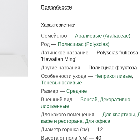
Подробности
Характеристики
Семейство
—
Аралиевые (Araliaceae)
Род
—
Полисциас (Polyscias)
Латинское название
—
Polyscias fruticosa
'Hawaiian Ming'
Другие названия
—
Полисциас фруктоза
Особенности ухода
—
Неприхотливые
,
Теневыносливые
Размер
—
Средние
Внешний вид
—
Бонсай
,
Декоративно-
лиственные
Для какого помещения
—
Для квартиры
,
кафе и ресторана
,
Для офиса
Диаметр горшка (см)
—
12
Высота от пола (см)
—
40