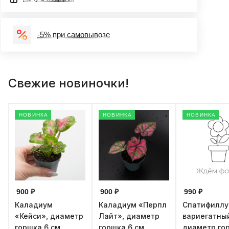
-5% при самовывозе
Свежие новиночки!
НОВИНКА
НОВИНКА
НОВИНКА
900 ₽
900 ₽
990 ₽
Каладиум
Каладиум «Перпл
Спатифилл
«Кейси», диаметр
Лайт», диаметр
вариегатны
горшка 6 см,
горшка 6 см,
диаметр го