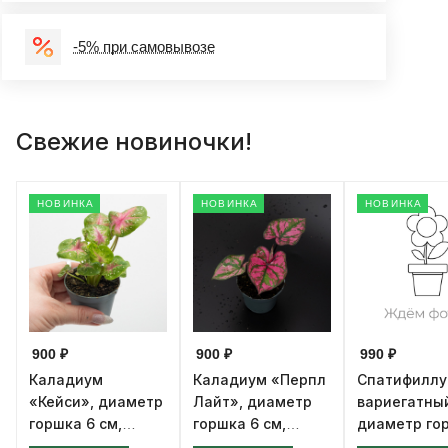
-5% при самовывозе
Свежие новиночки!
НОВИНКА
НОВИНКА
НОВИНКА
900 ₽
900 ₽
990 ₽
Каладиум
Каладиум «Перпл
Спатифилл
«Кейси», диаметр
Лайт», диаметр
вариегатны
горшка 6 см,
горшка 6 см,
диаметр го
высота 12 см
высота 12 см
см, высота 1