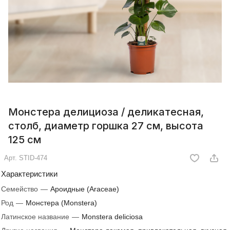
Монстера делициоза / деликатесная,
столб, диаметр горшка 27 см, высота
125 см
Арт.
STID-474
Характеристики
Семейство
—
Ароидные (Araceae)
Род
—
Монстера (Monstera)
Латинское название
—
Monstera deliciosa