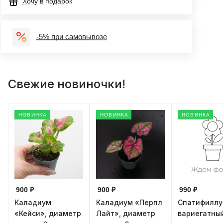
Хочу в подарок
-5% при самовывозе
Свежие новиночки!
НОВИНКА
НОВИНКА
НОВИНКА
900 ₽
900 ₽
990 ₽
Каладиум
Каладиум «Перпл
Спатифилл
«Кейси», диаметр
Лайт», диаметр
вариегатны