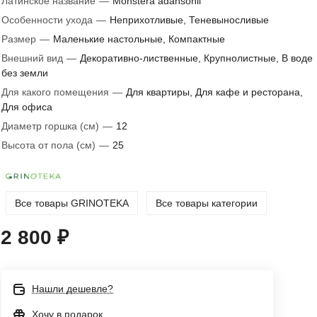
Латинское название
—
Monstera adansonii
Особенности ухода
—
Неприхотливые, Теневыносливые
Размер
—
Маленькие настольные, Компактные
Внешний вид
—
Декоративно-лиственные, Крупнолистные, В воде
без земли
Для какого помещения
—
Для квартиры, Для кафе и ресторана,
Для офиса
Диаметр горшка (см)
—
12
Высота от пола (см)
—
25
Все товары GRINOTEKA
Все товары категории
2 800 ₽
Нашли дешевле?
Хочу в подарок