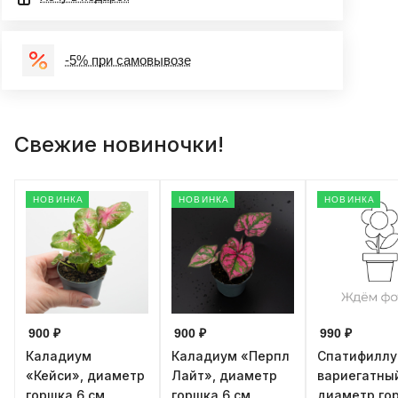
-5% при самовывозе
Свежие новиночки!
НОВИНКА
НОВИНКА
НОВИНКА
900 ₽
900 ₽
990 ₽
Каладиум
Каладиум «Перпл
Спатифилл
«Кейси», диаметр
Лайт», диаметр
вариегатны
горшка 6 см,
горшка 6 см,
диаметр го