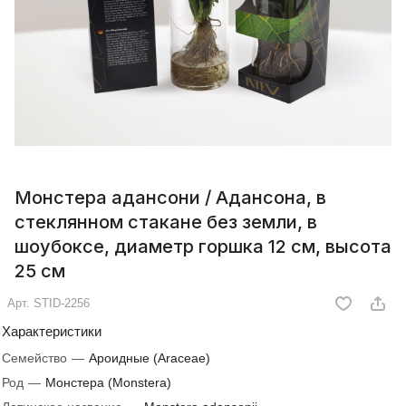
Монстера адансони / Адансона, в
стеклянном стакане без земли, в
шоубоксе, диаметр горшка 12 см, высота
25 см
Арт.
STID-2256
Характеристики
Семейство
—
Ароидные (Araceae)
Род
—
Монстера (Monstera)