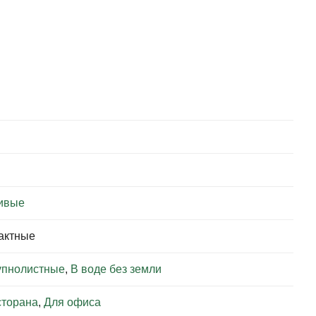
ивые
пактные
упнолистные
,
В воде без земли
сторана
,
Для офиса