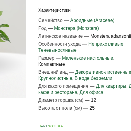
Характеристики
Семейство
—
Ароидные (Araceae)
Род
—
Монстера (Monstera)
Латинское название
—
Monstera adansoni
Особенности ухода
—
Неприхотливые
,
Теневыносливые
Размер
—
Маленькие настольные
,
Компактные
Внешний вид
—
Декоративно-лиственны
Крупнолистные
,
В воде без земли
Для какого помещения
—
Для квартиры
,
кафе и ресторана
,
Для офиса
Диаметр горшка (см)
—
12
Высота от пола (см)
—
25