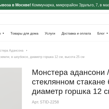
воза в Москве!
Коммунарка, микрорайон Эдальго, 7, в ма
ы
Товары для дома
Услуги
Доставка и оплата
Блог
стера Адансона
земли, в шоубоксе, диаметр горшка 12 см, высота 25 см
Монстера адансони /
стеклянном стакане 
диаметр горшка 12 с
Арт.
STID-2258