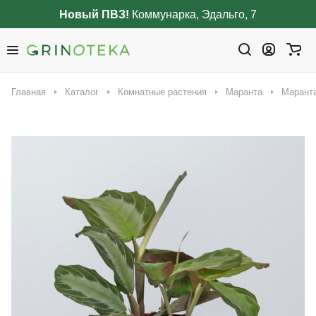
Новый ПВЗ!
Коммунарка, Эдальго, 7
Главная
Каталог
Комнатные растения
Маранта
Маранта