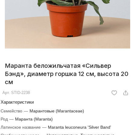
Маранта беложильчатая «Сильвер
Бэнд», диаметр горшка 12 см, высота 20
см
Арт.
STID-2238
Характеристики
Семейство
—
Марантовые (Marantaceae)
Род
—
Маранта (Maranta)
Латинское название
—
Maranta leuconeura 'Silver Band'