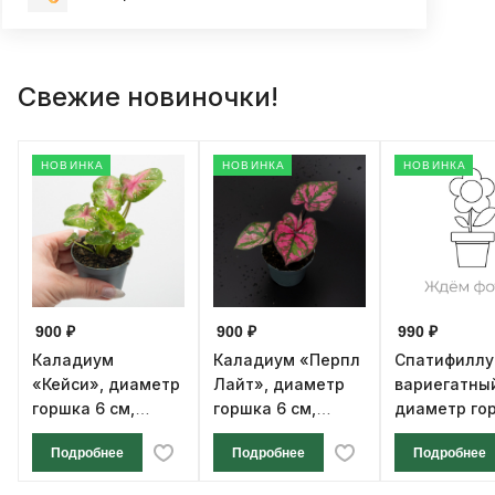
Свежие новиночки!
НОВИНКА
НОВИНКА
НОВИНКА
900 ₽
900 ₽
990 ₽
Каладиум
Каладиум «Перпл
Спатифилл
«Кейси», диаметр
Лайт», диаметр
вариегатны
горшка 6 см,
горшка 6 см,
диаметр го
высота 12 см
высота 12 см
см, высота 1
Подробнее
Подробнее
Подробнее