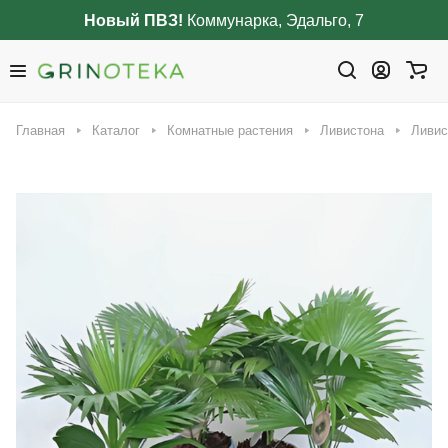
Новый ПВЗ!
Коммунарка, Эдальго, 7
Главная
Каталог
Комнатные растения
Ливистона
Ливис