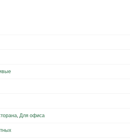
ивые
сторана
,
Для офиса
отных