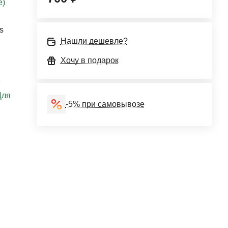
e)
s
Нашли дешевле?
Хочу в подарок
е
Для
-5% при самовывозе