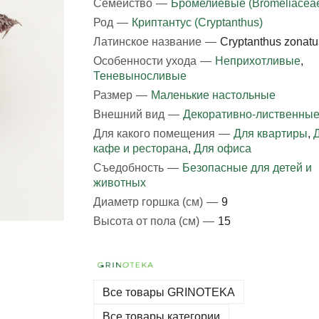
Семейство
—
Бромелиевые (Bromeliacea
Род
—
Криптантус (Cryptanthus)
Латинское название
—
Cryptanthus zonatu
Особенности ухода
—
Неприхотливые
,
Теневыносливые
Размер
—
Маленькие настольные
Внешний вид
—
Декоративно-лиственны
Для какого помещения
—
Для квартиры
,
кафе и ресторана
,
Для офиса
Съедобность
—
Безопасные для детей и
животных
Диаметр горшка (см)
—
9
Высота от пола (см)
—
15
Все товары GRINOTEKA
Все товары категории