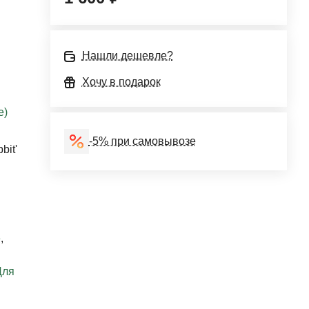
Нашли дешевле?
Хочу в подарок
e)
-5% при самовывозе
bit'
е
,
Для