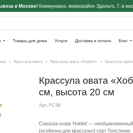
воза в Москве!
Коммунарка, микрорайон Эдальго, 7, в ма
ы
Товары для дома
Услуги
Доставка и оплата
Блог
янка
Крассула овата
Крассула овата «Хоббит»
Крассула овата
Крассула овата «Хоб
см, высота 20 см
Арт.
РС96
Crassula ovata 'Hobbit' — необыкновенны
(особенно для крассулы!) сорт Толстянки