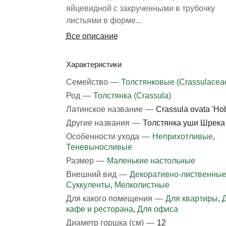
яйцевидной с закрученными в трубочку
листьями в форме...
Все описание
Характеристики
Семейство
—
Толстянковые (Crassulacea
Род
—
Толстянка (Crassula)
Латинское название
—
Crassula ovata 'Hob
Другие названия
—
Толстянка уши Шрека
Особенности ухода
—
Неприхотливые
,
Теневыносливые
Размер
—
Маленькие настольные
Внешний вид
—
Декоративно-лиственны
Суккуленты
,
Мелколистные
Для какого помещения
—
Для квартиры
,
кафе и ресторана
,
Для офиса
Диаметр горшка (см)
—
12