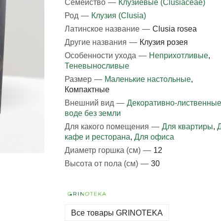
Семейство
—
Клузиевые (Clusiaceae)
Род
—
Клузия (Clusia)
Латинское название
—
Clusia rosea
Другие названия
—
Клузия розея
Особенности ухода
—
Неприхотливые
,
Теневыносливые
Размер
—
Маленькие настольные
,
Компактные
Внешний вид
—
Декоративно-лиственны
воде без земли
Для какого помещения
—
Для квартиры
,
кафе и ресторана
,
Для офиса
Диаметр горшка (см)
—
12
Высота от пола (см)
—
30
Все товары GRINOTEKA