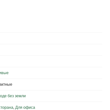
ивые
пактные
воде без земли
сторана
,
Для офиса