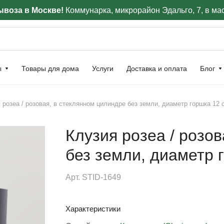
воза в Москве!
Коммунарка, микрорайон Эдальго, 7, в ма
ы
Товары для дома
Услуги
Доставка и оплата
Блог
 розеа / розовая, в стеклянном цилиндре без земли, диаметр горшка 12 
Клузия розеа / розо
без земли, диаметр 
Арт.
STID-1649
Характеристики