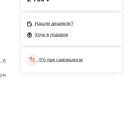
Нашли дешевле?
Хочу в подарок
-5% при самовывозе
е
,
В
Для