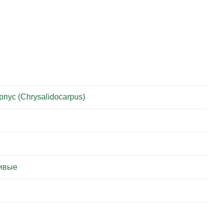
пус (Chrysalidocarpus)
ивые