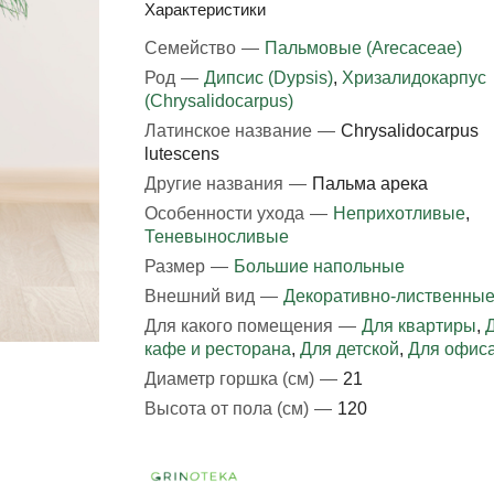
Характеристики
Семейство
—
Пальмовые (Arecaceae)
Род
—
Дипсис (Dypsis)
,
Хризалидокарпус
(Chrysalidocarpus)
Латинское название
—
Chrysalidocarpus
lutescens
Другие названия
—
Пальма арека
Особенности ухода
—
Неприхотливые
,
Теневыносливые
Размер
—
Большие напольные
Внешний вид
—
Декоративно-лиственны
Для какого помещения
—
Для квартиры
,
кафе и ресторана
,
Для детской
,
Для офис
Диаметр горшка (см)
—
21
Высота от пола (см)
—
120