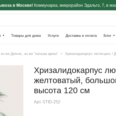
воза в Москве!
Коммунарка, микрорайон Эдальго, 7, в ма
ы
Товары для дома
Услуги
Доставка и оплата
Блог
он же Дипсис, он же "пальма арека"
Хризалидокарпус лютесценс / Д
Хризалидокарпус лю
желтоватый, большой
высота 120 см
Арт.
STID-252