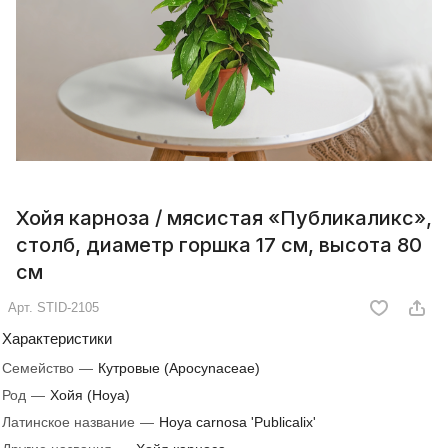
Хойя карноза / мясистая «Публикаликс»,
столб, диаметр горшка 17 см, высота 80
см
Арт.
STID-2105
Характеристики
Семейство
—
Кутровые (Apocynaceae)
Род
—
Хойя (Hoya)
Латинское название
—
Hoya carnosa 'Publicalix'