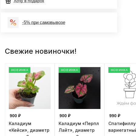
Хочу в подарок
-5% при самовывозе
Свежие новиночки!
НОВИНКА
НОВИНКА
НОВИНКА
900 ₽
900 ₽
990 ₽
Каладиум
Каладиум «Перпл
Спатифилл
«Кейси», диаметр
Лайт», диаметр
вариегатны