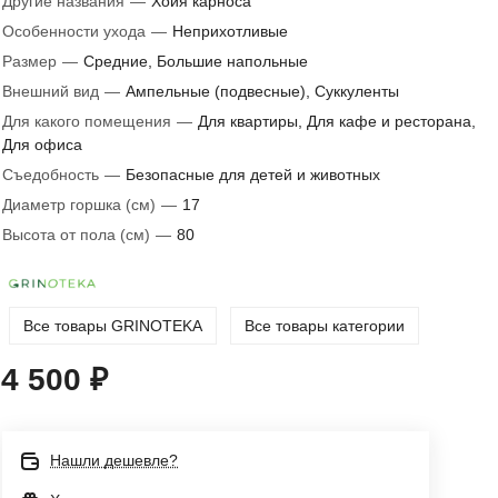
Другие названия
—
Хойя карноса
Особенности ухода
—
Неприхотливые
Размер
—
Средние, Большие напольные
Внешний вид
—
Ампельные (подвесные), Суккуленты
Для какого помещения
—
Для квартиры, Для кафе и ресторана,
Для офиса
Съедобность
—
Безопасные для детей и животных
Диаметр горшка (см)
—
17
Высота от пола (см)
—
80
Все товары GRINOTEKA
Все товары категории
4 500 ₽
Нашли дешевле?