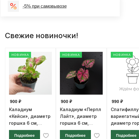
-5% при самовывозе
Свежие новиночки!
НОВИНКА
НОВИНКА
НОВИНКА
900 ₽
900 ₽
990 ₽
Каладиум
Каладиум «Перпл
Спатифилл
«Кейси», диаметр
Лайт», диаметр
вариегатны
горшка 6 см,
горшка 6 см,
диаметр го
высота 12 см
высота 12 см
см, высота 1
Подробнее
Подробнее
Подробнее