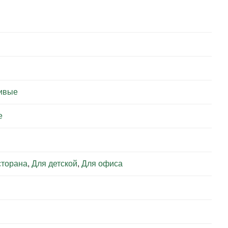
ивые
е
сторана
,
Для детской
,
Для офиса