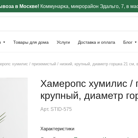
воза в Москве!
Коммунарка, микрорайон Эдальго, 7, в ма
ы
Товары для дома
Услуги
Доставка и оплата
Блог
еропс хумилис / приземистый / низкий, крупный, диаметр горшка 21 см, 
Хамеропс хумилис / 
крупный, диаметр го
Арт.
STID-575
Характеристики