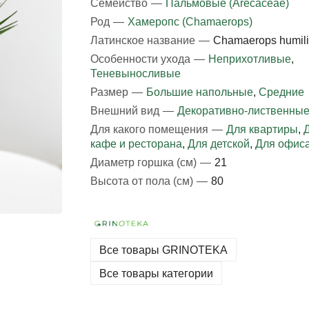
Семейство
—
Пальмовые (Arecaceae)
Род
—
Хамеропс (Chamaerops)
Латинское название
—
Chamaerops humili
Особенности ухода
—
Неприхотливые
,
Теневыносливые
Размер
—
Большие напольные
,
Средние
Внешний вид
—
Декоративно-лиственны
Для какого помещения
—
Для квартиры
,
кафе и ресторана
,
Для детской
,
Для офис
Диаметр горшка (см)
—
21
Высота от пола (см)
—
80
Все товары GRINOTEKA
Все товары категории