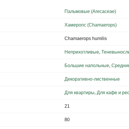
Пальмовые (Arecaceae)
Хамеропс (Chamaerops)
Chamaerops humilis
Неприхотливые
,
Теневыносл
Большие напольные
,
Средни
Декоративно-лиственные
Для квартиры
,
Для кафе и ре
21
80