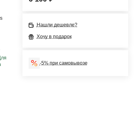
s
Нашли дешевле?
Хочу в подарок
е
Для
-5% при самовывозе
а