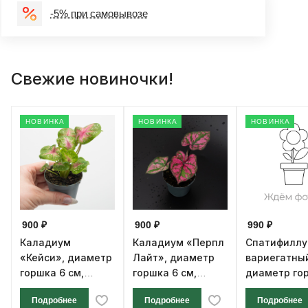
-5% при самовывозе
Свежие новиночки!
НОВИНКА
НОВИНКА
НОВИНКА
900 ₽
900 ₽
990 ₽
Каладиум
Каладиум «Перпл
Спатифилл
«Кейси», диаметр
Лайт», диаметр
вариегатны
горшка 6 см,
горшка 6 см,
диаметр го
высота 12 см
высота 12 см
см, высота 1
Подробнее
Подробнее
Подробнее