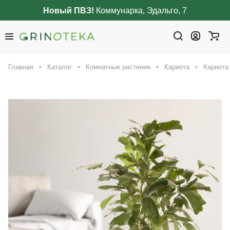
Новый ПВЗ!
Коммунарка, Эдальго, 7
Главная
Каталог
Комнатные растения
Кариота
Кариота 