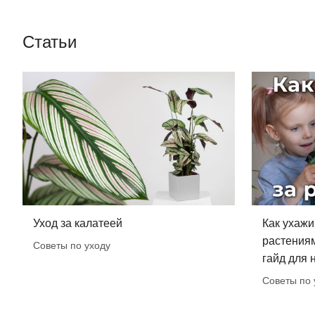
Статьи
Уход за калатеей
Как ухажи
растения
Советы по уходу
гайд для
Советы по 