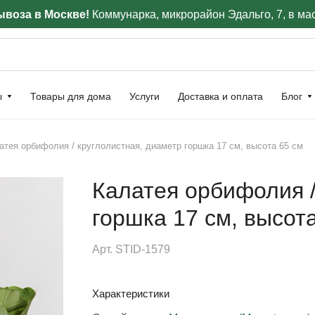
воза в Москве!
Коммунарка, микрорайон Эдальго, 7, в ма
ы
Товары для дома
Услуги
Доставка и оплата
Блог
атея орбифолия / круглолистная, диаметр горшка 17 см, высота 65 см
Калатея орбифолия /
горшка 17 см, высот
Арт.
STID-1579
Характеристики