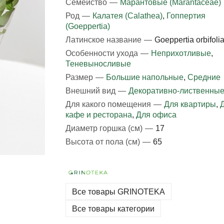
Семейство
—
Марантовые (Marantaceae)
Род
—
Калатея (Calathea)
,
Гоппертия
(Goeppertia)
Латинское название
—
Goeppertia orbifoli
Особенности ухода
—
Неприхотливые
,
Теневыносливые
Размер
—
Большие напольные
,
Средние
Внешний вид
—
Декоративно-лиственны
Для какого помещения
—
Для квартиры
,
кафе и ресторана
,
Для офиса
Диаметр горшка (см)
—
17
Высота от пола (см)
—
65
Все товары GRINOTEKA
Все товары категории