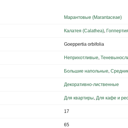
Марантовые (Marantaceae)
Калатея (Calathea)
,
Гоппертия
Goeppertia orbifolia
Неприхотливые
,
Теневыносл
Большие напольные
,
Средни
Декоративно-лиственные
Для квартиры
,
Для кафе и ре
17
65