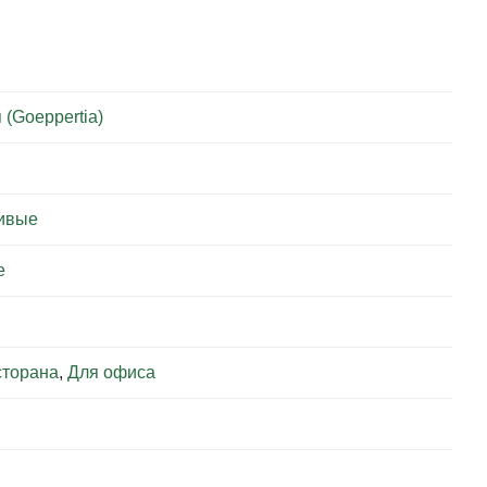
 (Goeppertia)
ивые
е
сторана
,
Для офиса