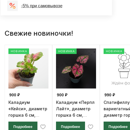
-5% при самовывозе
Свежие новиночки!
НОВИНКА
НОВИНКА
НОВИНКА
900 ₽
900 ₽
990 ₽
Каладиум
Каладиум «Перпл
Спатифилл
«Кейси», диаметр
Лайт», диаметр
вариегатны
горшка 6 см,
горшка 6 см,
диаметр го
высота 12 см
высота 12 см
см, высота 1
Подробнее
Подробнее
Подробнее