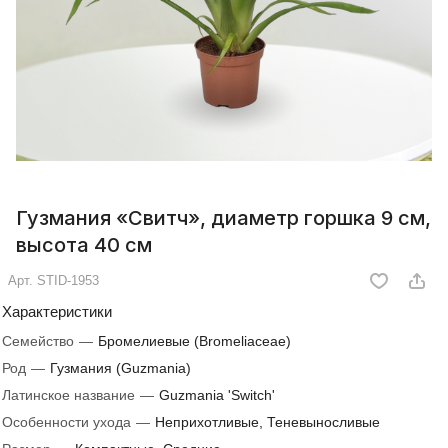
Гузмания «Свитч», диаметр горшка 9 см,
высота 40 см
Арт.
STID-1953
Характеристики
Семейство
—
Бромелиевые (Bromeliaceae)
Род
—
Гузмания (Guzmania)
Латинское название
—
Guzmania 'Switch'
Особенности ухода
—
Неприхотливые, Теневыносливые