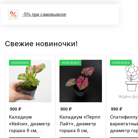
-5% при самовывозе
Свежие новиночки!
НОВИНКА
НОВИНКА
НОВИНКА
900 ₽
900 ₽
990 ₽
Каладиум
Каладиум «Перпл
Спатифилл
«Кейси», диаметр
Лайт», диаметр
вариегатны
горшка 6 см,
горшка 6 см,
диаметр го
высота 12 см
высота 12 см
см, высота 1