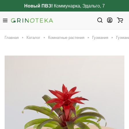
Новый ПВЗ!
Коммунарка, Эдальго, 7
Главная
Каталог
Комнатные растения
Гузмания
Гузман