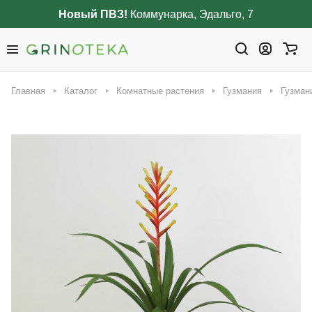
Новый ПВЗ!
Коммунарка, Эдальго, 7
Главная
Каталог
Комнатные растения
Гузмания
Гузман