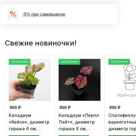
-5% при самовывозе
Свежие новиночки!
НОВИНКА
НОВИНКА
НОВИНКА
900 ₽
900 ₽
990 ₽
Каладиум
Каладиум «Перпл
Спатифилл
«Кейси», диаметр
Лайт», диаметр
вариегатны
горшка 6 см,
горшка 6 см,
диаметр го
высота 12 см
высота 12 см
см, высота 1