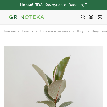
Новый ПВЗ!
Коммунарка, Эдальго, 7
Главная
Каталог
Комнатные растения
Фикус
Фикус эла