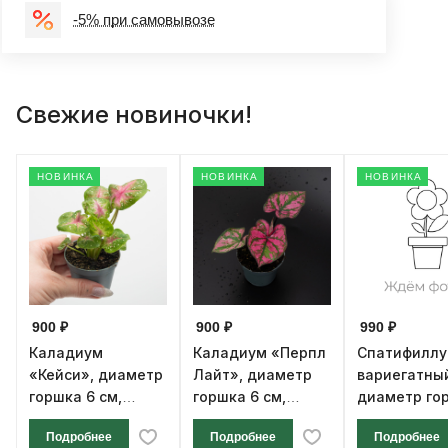
-5% при самовывозе
Свежие новиночки!
НОВИНКА
НОВИНКА
НОВИНКА
900 ₽
900 ₽
990 ₽
Каладиум
Каладиум «Перпл
Спатифилл
«Кейси», диаметр
Лайт», диаметр
вариегатны
горшка 6 см,
горшка 6 см,
диаметр го
высота 12 см
высота 12 см
см, высота 1
Подробнее
Подробнее
Подробнее