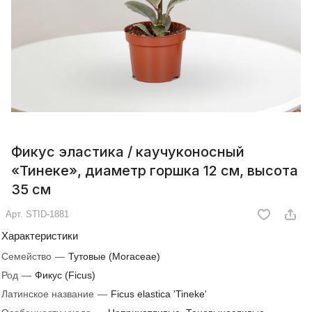
Фикус эластика / каучуконосный
«Тинеке», диаметр горшка 12 см, высота
35 см
Арт.
STID-1881
Характеристики
Семейство
—
Тутовые (Moraceae)
Род
—
Фикус (Ficus)
Латинское название
—
Ficus elastica 'Tineke'