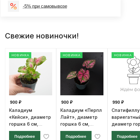
-5% при самовывозе
Свежие новиночки!
НОВИНКА
НОВИНКА
НОВИНКА
900 ₽
900 ₽
990 ₽
Каладиум
Каладиум «Перпл
Спатифилл
«Кейси», диаметр
Лайт», диаметр
вариегатны
горшка 6 см,
горшка 6 см,
диаметр го
высота 12 см
высота 12 см
см, высота 1
Подробнее
Подробнее
Подробнее