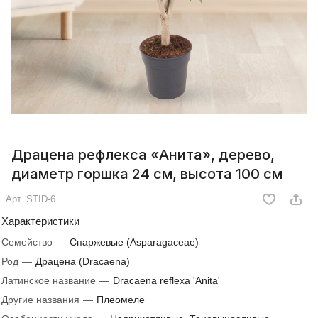
Драцена рефлекса «Анита», дерево,
диаметр горшка 24 см, высота 100 см
Арт.
STID-6
Характеристики
Семейство
—
Спаржевые (Asparagaceae)
Род
—
Драцена (Dracaena)
Латинское название
—
Dracaena reflexa 'Anita'
Другие названия
—
Плеомеле