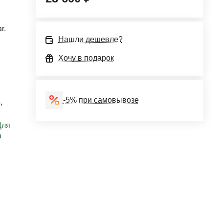
r.
Нашли дешевле?
Хочу в подарок
-5% при самовывозе
е
,
Для
а