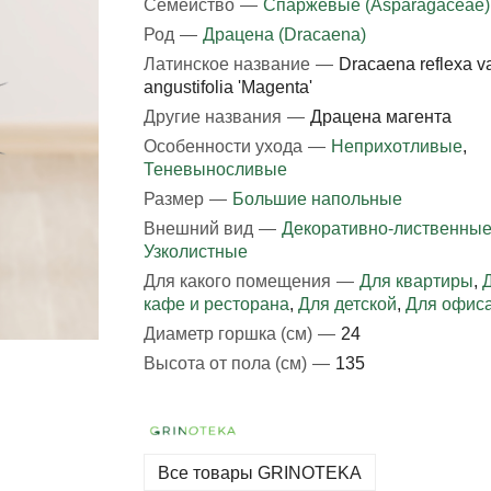
Семейство
—
Спаржевые (Asparagaceae)
Род
—
Драцена (Dracaena)
Латинское название
—
Dracaena reflexa va
angustifolia 'Magenta'
Другие названия
—
Драцена магента
Особенности ухода
—
Неприхотливые
,
Теневыносливые
Размер
—
Большие напольные
Внешний вид
—
Декоративно-лиственны
Узколистные
Для какого помещения
—
Для квартиры
,
кафе и ресторана
,
Для детской
,
Для офис
Диаметр горшка (см)
—
24
Высота от пола (см)
—
135
Все товары GRINOTEKA