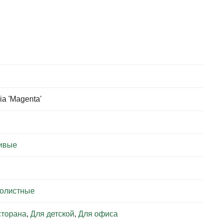
lia 'Magenta'
ивые
колистные
сторана
,
Для детской
,
Для офиса