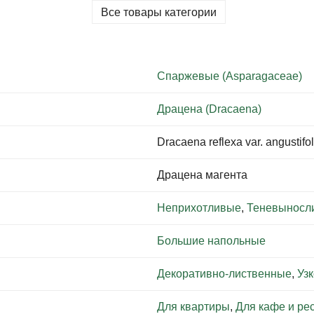
Все товары категории
Спаржевые (Asparagaceae)
Драцена (Dracaena)
Dracaena reflexa var. angustifo
Драцена магента
Неприхотливые
,
Теневыносл
Большие напольные
Декоративно-лиственные
,
Уз
Для квартиры
,
Для кафе и ре