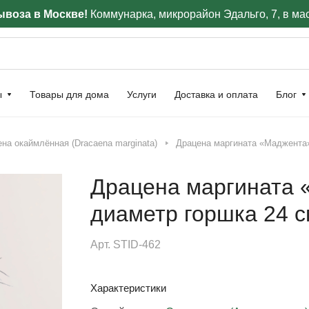
воза в Москве!
Коммунарка, микрорайон Эдальго, 7, в ма
ы
Товары для дома
Услуги
Доставка и оплата
Блог
на окаймлённая (Dracaena marginata)
Драцена маргината «Маджента»,
Драцена маргината «
диаметр горшка 24 с
Арт.
STID-462
Характеристики