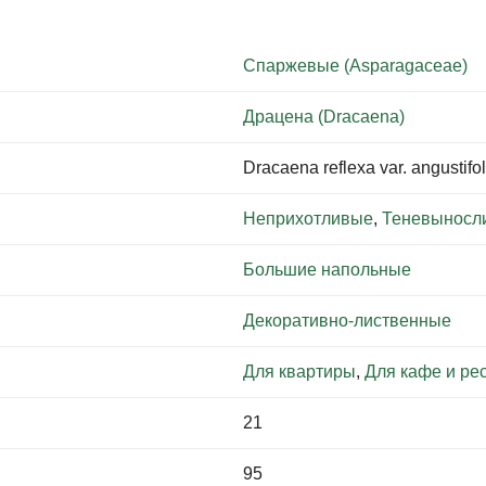
Спаржевые (Asparagaceae)
Драцена (Dracaena)
Dracaena reflexa var. angustifoli
Неприхотливые
,
Теневыносл
Большие напольные
Декоративно-лиственные
Для квартиры
,
Для кафе и ре
21
95