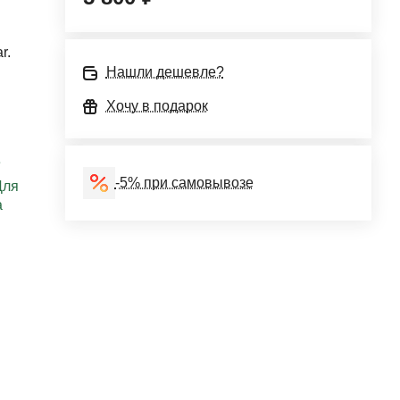
r.
Нашли дешевле?
Хочу в подарок
е
-5% при самовывозе
Для
а