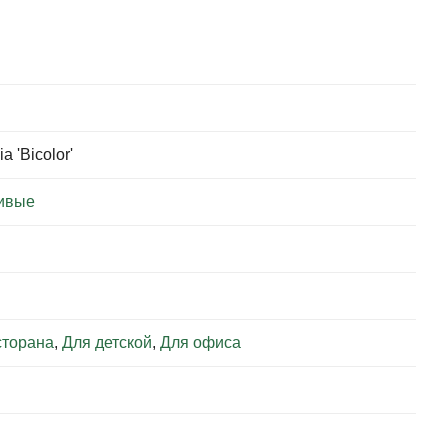
a 'Bicolor'
ивые
сторана
,
Для детской
,
Для офиса