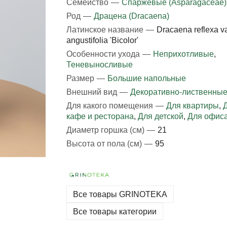
Семейство
—
Спаржевые (Asparagaceae)
Род
—
Драцена (Dracaena)
Латинское название
—
Dracaena reflexa va
angustifolia 'Bicolor'
Особенности ухода
—
Неприхотливые
,
Теневыносливые
Размер
—
Большие напольные
Внешний вид
—
Декоративно-лиственны
Для какого помещения
—
Для квартиры
,
кафе и ресторана
,
Для детской
,
Для офис
Диаметр горшка (см)
—
21
Высота от пола (см)
—
95
Все товары GRINOTEKA
Все товары категории