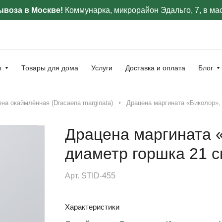
воза в Москве!
Коммунарка, микрорайон Эдальго, 7, в ма
ы
Товары для дома
Услуги
Доставка и оплата
Блог
на окаймлённая (Dracaena marginata)
Драцена маргината «Биколор», 
Драцена маргината «
диаметр горшка 21 с
Арт.
STID-455
Характеристики