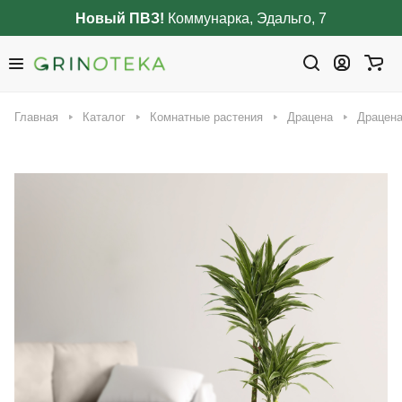
Новый ПВЗ!
Коммунарка, Эдальго, 7
Главная
Каталог
Комнатные растения
Драцена
Драцена