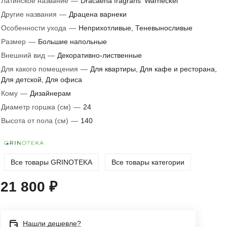
Латинское название
—
Dracaena fragrans 'Warneckei'
Другие названия
—
Драцена варнеки
Особенности ухода
—
Неприхотливые, Теневыносливые
Размер
—
Большие напольные
Внешний вид
—
Декоративно-лиственные
Для какого помещения
—
Для квартиры, Для кафе и ресторана,
Для детской, Для офиса
Кому
—
Дизайнерам
Диаметр горшка (см)
—
24
Высота от пола (см)
—
140
Все товары GRINOTEKA
Все товары категории
21 800 ₽
Нашли дешевле?