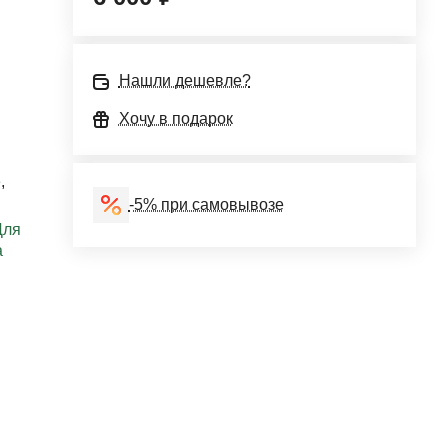
Нашли дешевле?
Хочу в подарок
е
,
-5% при самовывозе
Для
а