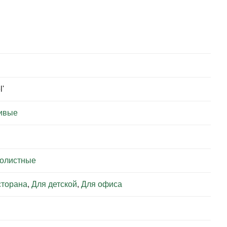
l'
ивые
колистные
сторана
,
Для детской
,
Для офиса