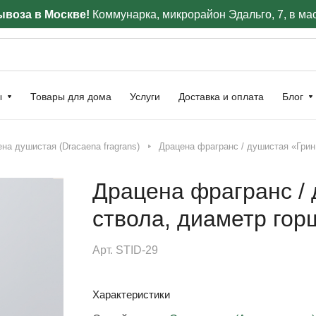
воза в Москве!
Коммунарка, микрорайон Эдальго, 7, в ма
ы
Товары для дома
Услуги
Доставка и оплата
Блог
на душистая (Dracaena fragrans)
Драцена фрагранс / душистая «Грин
Драцена фрагранс / 
ствола, диаметр гор
Арт.
STID-29
Характеристики