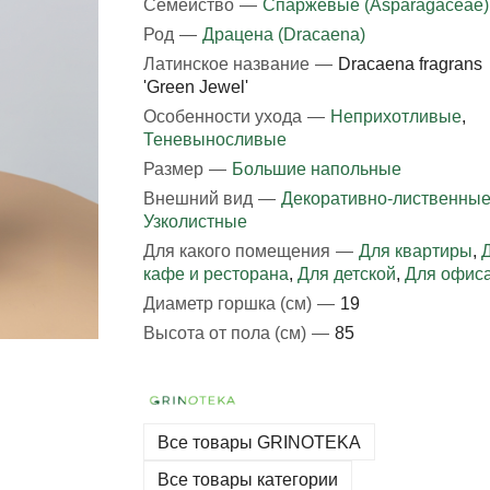
Семейство
—
Спаржевые (Asparagaceae)
Род
—
Драцена (Dracaena)
Латинское название
—
Dracaena fragrans
'Green Jewel'
Особенности ухода
—
Неприхотливые
,
Теневыносливые
Размер
—
Большие напольные
Внешний вид
—
Декоративно-лиственны
Узколистные
Для какого помещения
—
Для квартиры
,
кафе и ресторана
,
Для детской
,
Для офис
Диаметр горшка (см)
—
19
Высота от пола (см)
—
85
Все товары GRINOTEKA
Все товары категории