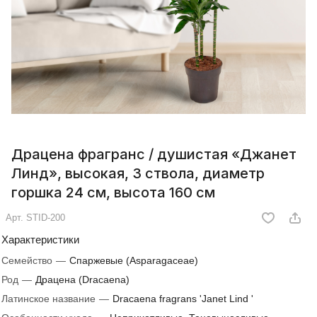
Драцена фрагранс / душистая «Джанет
Линд», высокая, 3 ствола, диаметр
горшка 24 см, высота 160 см
Арт.
STID-200
Характеристики
Семейство
—
Спаржевые (Asparagaceae)
Род
—
Драцена (Dracaena)
Латинское название
—
Dracaena fragrans 'Janet Lind '