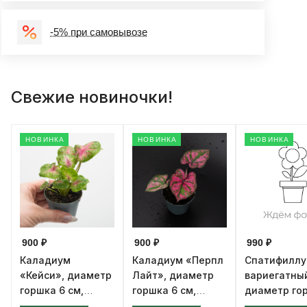
-5% при самовывозе
Свежие новиночки!
НОВИНКА
НОВИНКА
НОВИНКА
900 ₽
900 ₽
990 ₽
Каладиум
Каладиум «Перпл
Спатифилл
«Кейси», диаметр
Лайт», диаметр
вариегатны
горшка 6 см,
горшка 6 см,
диаметр го
высота 12 см
высота 12 см
см, высота 1