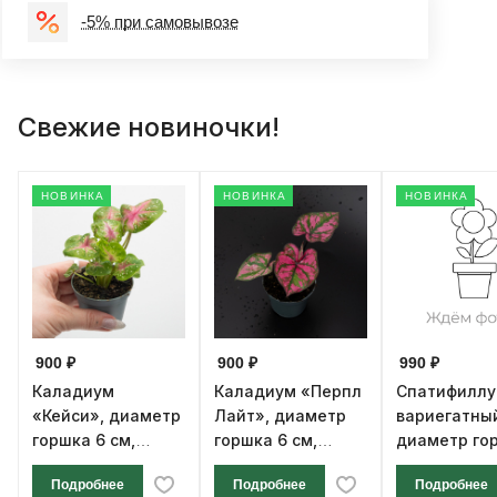
-5% при самовывозе
Свежие новиночки!
НОВИНКА
НОВИНКА
НОВИНКА
900 ₽
900 ₽
990 ₽
Каладиум
Каладиум «Перпл
Спатифилл
«Кейси», диаметр
Лайт», диаметр
вариегатны
горшка 6 см,
горшка 6 см,
диаметр го
высота 12 см
высота 12 см
см, высота 1
Подробнее
Подробнее
Подробнее