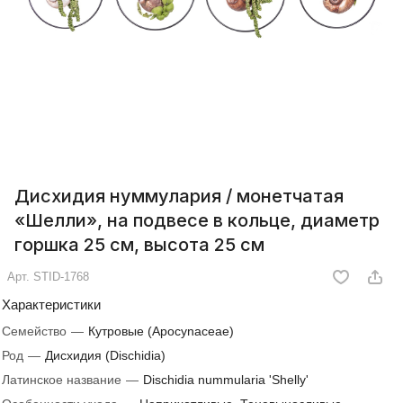
Дисхидия нуммулария / монетчатая
«Шелли», на подвесе в кольце, диаметр
горшка 25 см, высота 25 см
Арт.
STID-1768
Характеристики
Семейство
—
Кутровые (Apocynaceae)
Род
—
Дисхидия (Dischidia)
Латинское название
—
Dischidia nummularia 'Shelly'