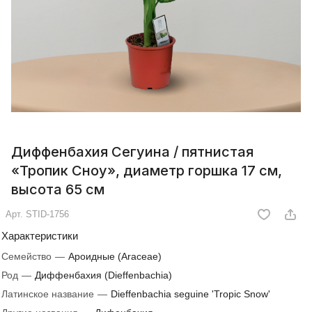
Диффенбахия Сегуина / пятнистая
«Тропик Сноу», диаметр горшка 17 см,
высота 65 см
Арт.
STID-1756
Характеристики
Семейство
—
Ароидные (Araceae)
Род
—
Диффенбахия (Dieffenbachia)
Латинское название
—
Dieffenbachia seguine 'Tropic Snow'