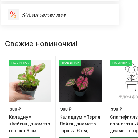
-5% при самовывозе
Свежие новиночки!
НОВИНКА
НОВИНКА
НОВИНКА
900 ₽
900 ₽
990 ₽
Каладиум
Каладиум «Перпл
Спатифилл
«Кейси», диаметр
Лайт», диаметр
вариегатны
горшка 6 см,
горшка 6 см,
диаметр го
высота 12 см
высота 12 см
см, высота 1