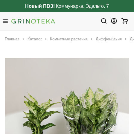
Новый ПВЗ!
Коммунарка, Эдальго, 7
Главная
Каталог
Комнатные растения
Диффенбахия
Ди