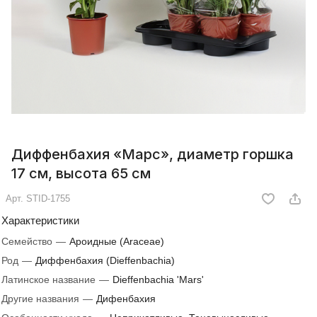
Диффенбахия «Марс», диаметр горшка
17 см, высота 65 см
Арт.
STID-1755
Характеристики
Семейство
—
Ароидные (Araceae)
Род
—
Диффенбахия (Dieffenbachia)
Латинское название
—
Dieffenbachia 'Mars'
Другие названия
—
Дифенбахия