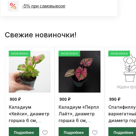
-5% при самовывозе
Свежие новиночки!
НОВИНКА
НОВИНКА
НОВИНКА
900 ₽
900 ₽
990 ₽
Каладиум
Каладиум «Перпл
Спатифилл
«Кейси», диаметр
Лайт», диаметр
вариегатны
горшка 6 см,
горшка 6 см,
диаметр го
высота 12 см
высота 12 см
см, высота 1
Подробнее
Подробнее
Подробнее