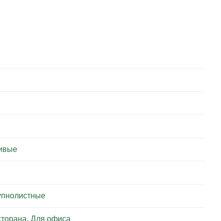
ивые
упнолистные
сторана
,
Для офиса