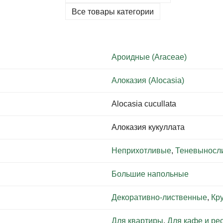
Все товары категории
Ароидные (Araceae)
Алоказия (Alocasia)
Alocasia cucullata
Алоказия кукуллата
Неприхотливые
,
Теневыносл
Большие напольные
Декоративно-лиственные
,
Кр
Для квартиры
,
Для кафе и ре