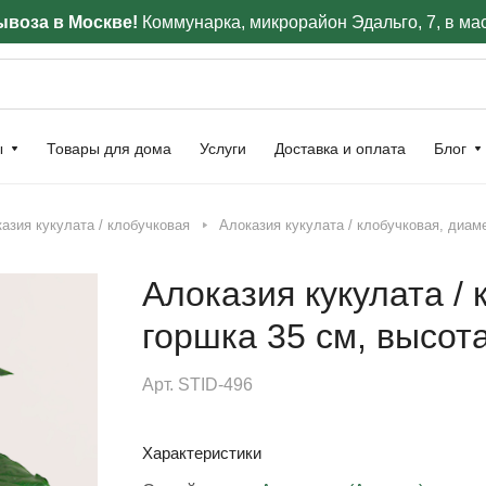
воза в Москве!
Коммунарка, микрорайон Эдальго, 7, в ма
ы
Товары для дома
Услуги
Доставка и оплата
Блог
азия кукулата / клобучковая
Алоказия кукулата / клобучковая, диам
Алоказия кукулата /
горшка 35 см, высот
Арт.
STID-496
Характеристики