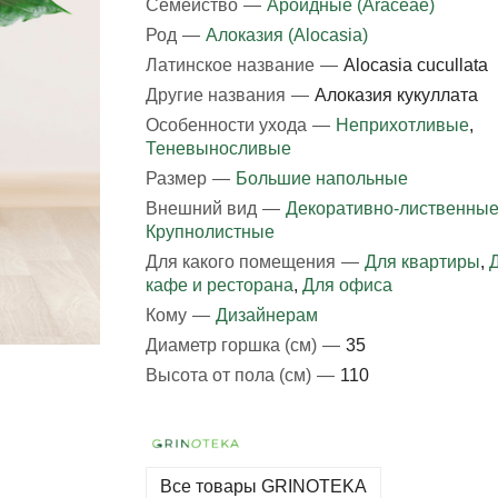
Семейство
—
Ароидные (Araceae)
Род
—
Алоказия (Alocasia)
Латинское название
—
Alocasia cucullata
Другие названия
—
Алоказия кукуллата
Особенности ухода
—
Неприхотливые
,
Теневыносливые
Размер
—
Большие напольные
Внешний вид
—
Декоративно-лиственны
Крупнолистные
Для какого помещения
—
Для квартиры
,
кафе и ресторана
,
Для офиса
Кому
—
Дизайнерам
Диаметр горшка (см)
—
35
Высота от пола (см)
—
110
Все товары GRINOTEKA