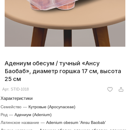
Адениум обесум / тучный «Ансу
Баобаб», диаметр горшка 17 см, высота
25 см
Арт.
STID-1018
Характеристики
Семейство
—
Кутровые (Apocynaceae)
Род
—
Адениум (Adenium)
Латинское название
—
Adenium obesum 'Ansu Baobab'