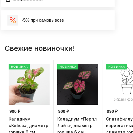
-5% при самовывозе
Свежие новиночки!
НОВИНКА
НОВИНКА
НОВИНКА
900 ₽
900 ₽
990 ₽
Каладиум
Каладиум «Перпл
Спатифилл
«Кейси», диаметр
Лайт», диаметр
вариегатны
горшка 6 см,
горшка 6 см,
диаметр го