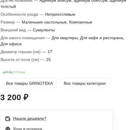
Другие названия
—
Адениум абесум, адениум обессум, адениум
толстый
Особенности ухода
—
Неприхотливые
Размер
—
Маленькие настольные, Компактные
Внешний вид
—
Суккуленты
Для какого помещения
—
Для квартиры, Для кафе и ресторана,
Для офиса
Диаметр горшка (см)
—
17
Высота от пола (см)
—
25
Все товары GRINOTEKA
Все товары категории
3 200 ₽
Нашли дешевле?
Хочу в подарок