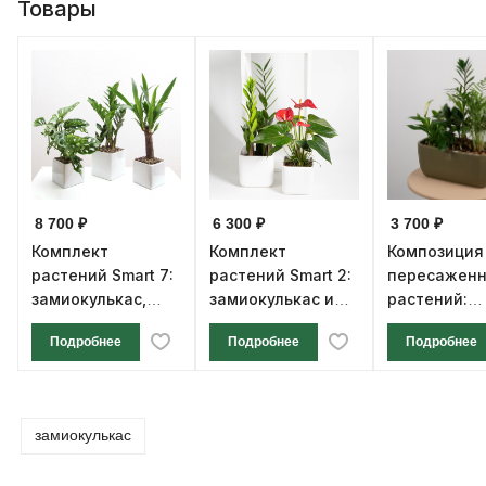
Товары
8 700 ₽
6 300 ₽
3 700 ₽
Комплект
Комплект
Композиция 
растений Smart 7:
растений Smart 2:
пересажен
замиокулькас,
замиокулькас и
растений:
монстера и юкка
антуриум
Замиокульк
Подробнее
Подробнее
Подробнее
Спатифилл
«Шопен»,
Хамедорея 
оливковом
замиокулькас
пластиково
кашпо