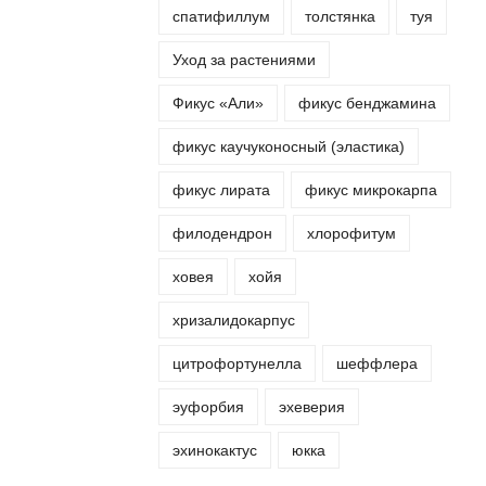
спатифиллум
толстянка
туя
Уход за растениями
Фикус «Али»
фикус бенджамина
фикус каучуконосный (эластика)
фикус лирата
фикус микрокарпа
филодендрон
хлорофитум
ховея
хойя
хризалидокарпус
цитрофортунелла
шеффлера
эуфорбия
эхеверия
эхинокактус
юкка