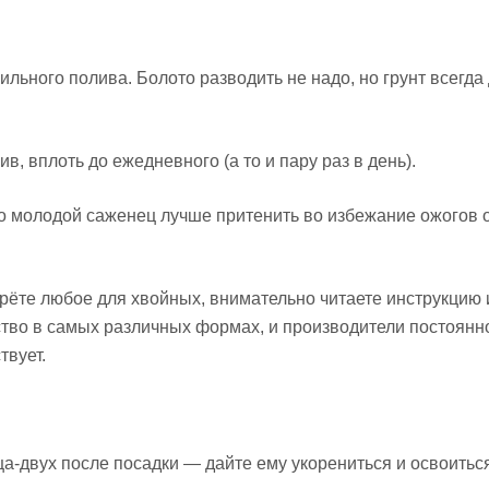
ьного полива. Болото разводить не надо, но грунт всегда
, вплоть до ежедневного (а то и пару раз в день).
то молодой саженец лучше притенить во избежание ожогов 
берёте любое для хвойных, внимательно читаете инструкцию 
ство в самых различных формах, и производители постоянн
твует.
а-двух после посадки — дайте ему укорениться и освоитьс