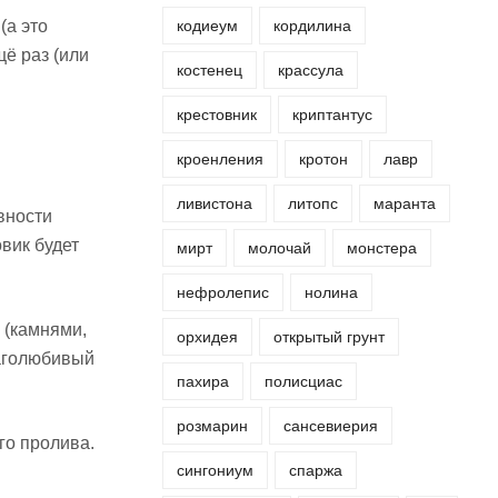
кодиеум
кордилина
(а это
ё раз (или
костенец
крассула
крестовник
криптантус
кроенления
кротон
лавр
ливистона
литопс
маранта
вности
вик будет
мирт
молочай
монстера
нефролепис
нолина
 (камнями,
орхидея
открытый грунт
лаголюбивый
пахира
полисциас
розмарин
сансевиерия
го пролива.
сингониум
спаржа