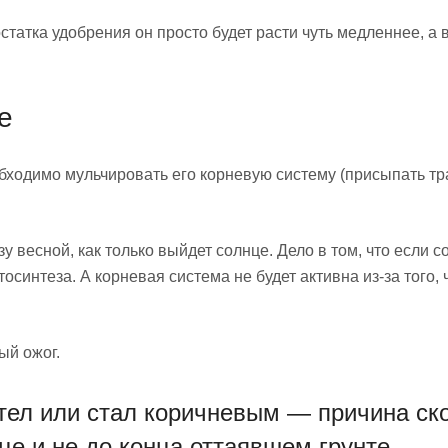
татка удобрения он просто будет расти чуть медленнее, а в
е
бходимо мульчировать его корневую систему (присыпать тр
 весной, как только выйдет солнце. Дело в том, что если с
осинтеза. А корневая система не будет активна из-за того, 
ый ожог.
тел или стал коричневым — причина ск
це и не до конца оттаявшем грунте