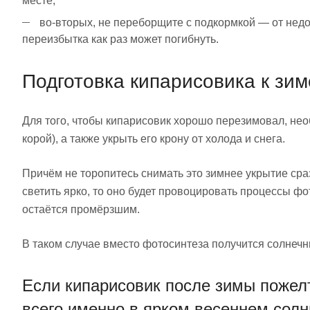
месте;
во-вторых, не переборщите с подкормкой — от недос
переизбытка как раз может погибнуть.
Подготовка кипарисовика к зим
Для того, чтобы кипарисовик хорошо перезимовал, нео
корой), а также укрыть его крону от холода и снега.
Причём не торопитесь снимать это зимнее укрытие сразу
светить ярко, то оно будет провоцировать процессы фот
остаётся промёрзшим.
В таком случае вместо фотосинтеза получится солнечн
Если кипарисовик после зимы пожел
всего именно в ярком весеннем солн