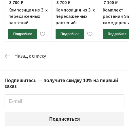
3 700 ₽
3 700 ₽
7 100 ₽
Композиция из 3-х
Композиция из 3-х
Комплект
пересаженных
пересаженных
растений Sm
растений:
растений:
хамедорея 
Замиокулькас,
Замиокулькас,
фикуса
Подробнее
Подробнее
Подробнее
Спатифиллум
Спатифиллум
«Шопен»,
«Шопен»,
Хамедорея в
Хамедорея в
оливковом
белом
Назад к списку
пластиковом
пластиковом
кашпо
кашпо
Подпишитесь — получите скидку 10% на первый
заказ
Подписаться