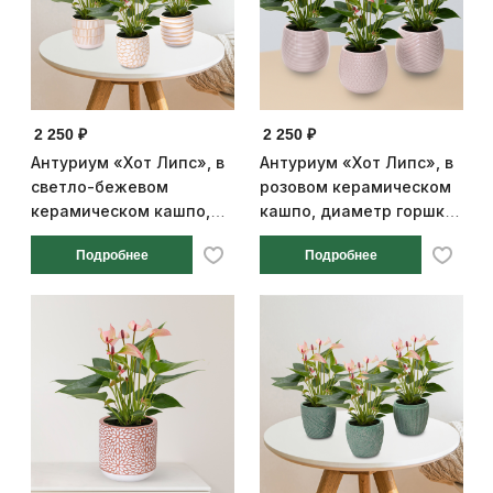
2 250 ₽
2 250 ₽
Антуриум «Хот Липс», в
Антуриум «Хот Липс», в
светло-бежевом
розовом керамическом
керамическом кашпо,
кашпо, диаметр горшка
диаметр горшка 9 см,
9 см, высота 25 см
Подробнее
Подробнее
высота 25 см