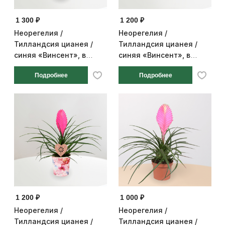
1 300 ₽
1 200 ₽
Неорегелия /
Неорегелия /
Тилландсия цианея /
Тилландсия цианея /
синяя «Винсент», в
синяя «Винсент», в
розовом керамическом
подарочной упаковке,
Подробнее
Подробнее
кашпо, диаметр горшка
диаметр горшка 10 см,
10 см, высота 28 см
высота 28 см
1 200 ₽
1 000 ₽
Неорегелия /
Неорегелия /
Тилландсия цианея /
Тилландсия цианея /