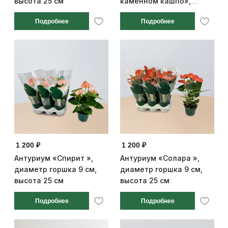
высота 25 см
каменном кашпо»,
диаметр горшка 9 см,
Подробнее
Подробнее
высота 25 см
1 200 ₽
1 200 ₽
Антуриум «Спирит »,
Антуриум «Солара »,
диаметр горшка 9 см,
диаметр горшка 9 см,
высота 25 см
высота 25 см
Подробнее
Подробнее