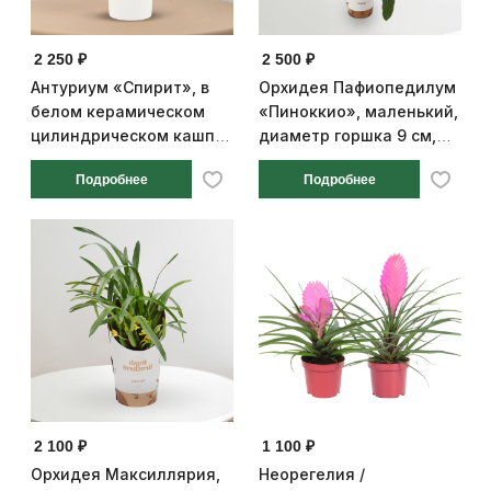
2 250 ₽
2 500 ₽
Антуриум «Спирит», в
Орхидея Пафиопедилум
белом керамическом
«Пиноккио», маленький,
цилиндрическом кашпо,
диаметр горшка 9 см,
25 - диаметр горшка 9
высота 25 см
Подробнее
Подробнее
см, высота 25 см
2 100 ₽
1 100 ₽
Орхидея Максиллярия,
Неорегелия /