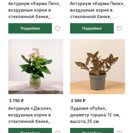
Антуриум «Карма Пич»,
Антуриум «Карма Пинк»,
воздушные корни в
воздушные корни в
стеклянной банке,
стеклянной банке,
диаметр горшка 14 см,
диаметр горшка 14 см,
Подробнее
Подробнее
высота 25 см
высота 25 см
3 750 ₽
2 000 ₽
Антуриум «Джоли»,
Лудизия «Руби»,
воздушные корни в
диаметр горшка 12 см,
стеклянной банке,
высота 25 см
диаметр горшка 14 см,