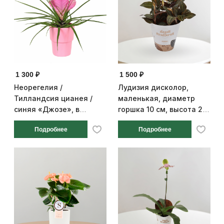
1 300 ₽
1 500 ₽
Неорегелия /
Лудизия дисколор,
Тилландсия цианея /
маленькая, диаметр
синяя «Джозе», в
горшка 10 см, высота 25
розовом кашпо,
см
Подробнее
Подробнее
диаметр горшка 10 см,
высота 25 см