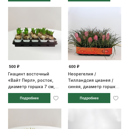
500 ₽
600 ₽
Гиацинт восточный
Неорегелия /
«Вайт Перл», росток,
Тилландсия цианея /
диаметр горшка 7 см,
синяя, диаметр горшка
высота 15 см
5,5 см, высота 15 см
Подробнее
Подробнее