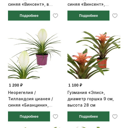
синяя «Винсент», в
синяя «Винсент»,
декоративном стакане с
диаметр горшка 9 см,
Подробнее
Подробнее
сердечком, диаметр
высота 28 см
горшка 10 см, высота 28
см
1 200 ₽
1 100 ₽
Неорегелия /
Гузмания «Элис»,
Тилландсия цианея /
диаметр горшка 9 см,
синяя «Бианцини»,
высота 28 см
диаметр горшка 9 см,
Подробнее
Подробнее
высота 28 см