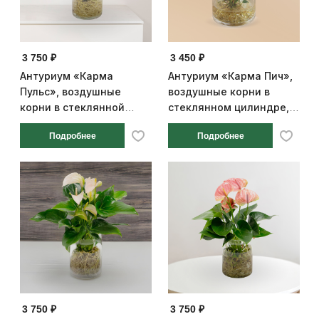
3 750 ₽
3 450 ₽
Антуриум «Карма
Антуриум «Карма Пич»,
Пульс», воздушные
воздушные корни в
корни в стеклянной
стеклянном цилиндре,
банке, диаметр горшка
диаметр горшка 14 см,
Подробнее
Подробнее
14 см, высота 25 см
высота 25 см
3 750 ₽
3 750 ₽