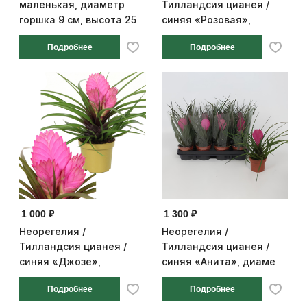
маленькая, диаметр
Тилландсия цианея /
горшка 9 см, высота 25
синяя «Розовая»,
см
диаметр горшка 9 см,
Подробнее
Подробнее
высота 25 см
1 000 ₽
1 300 ₽
Неорегелия /
Неорегелия /
Тилландсия цианея /
Тилландсия цианея /
синяя «Джозе»,
синяя «Анита», диаметр
диаметр горшка 9 см,
горшка 9 см, высота 25
Подробнее
Подробнее
высота 25 см
см