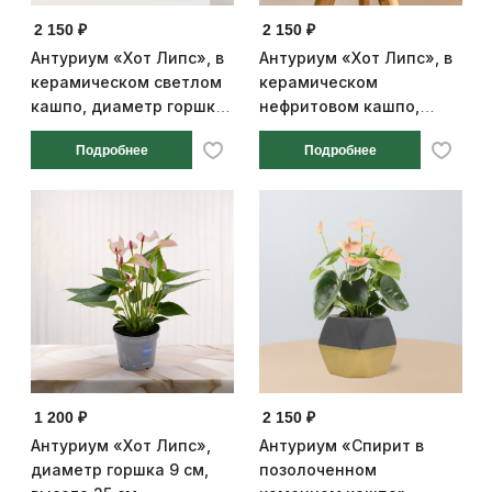
2 150 ₽
2 150 ₽
Антуриум «Хот Липс», в
Антуриум «Хот Липс», в
керамическом светлом
керамическом
кашпо, диаметр горшка
нефритовом кашпо,
9 см, высота 25 см
диаметр горшка 9 см,
Подробнее
Подробнее
высота 25 см
1 200 ₽
2 150 ₽
Антуриум «Хот Липс»,
Антуриум «Спирит в
диаметр горшка 9 см,
позолоченном