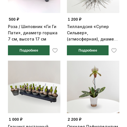
500 ₽
1 200 ₽
Роза / Шиповник «Ги Ги
Тилландсия «Супер
Пати», диаметр горшка
Сильвер»,
7 см, высота 17 см
(атмосферная), диаметр
горшка 20 см, высота 15
Подробнее
Подробнее
см
1 000 ₽
2 200 ₽
Гиацинт восточный
Орхидея Пафиопедилум