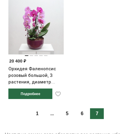
20 400 ₽
Орхидея Фаленопсис
розовый большой, 3
растения, диаметр
горшка 26 см, высота 65
Подробнее
см
1
...
5
6
7