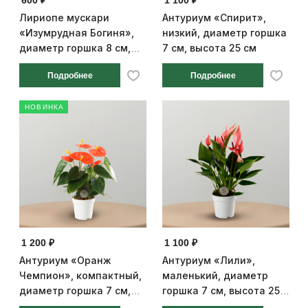
600 ₽
1 100 ₽
Лириопе мускари
Антуриум «Спирит»,
«Изумрудная Богиня»,
низкий, диаметр горшка
диаметр горшка 8 см,
7 см, высота 25 см
высота 25 см
Подробнее
Подробнее
НОВИНКА
1 200 ₽
1 100 ₽
Антуриум «Оранж
Антуриум «Лили»,
Чемпион», компактный,
маленький, диаметр
диаметр горшка 7 см,
горшка 7 см, высота 25
высота 25 см
см