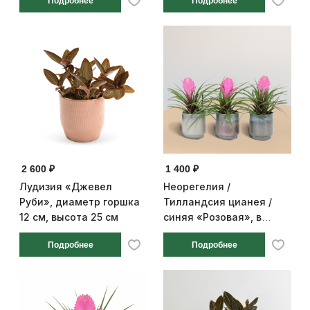
Подробнее
Подробнее
высота 25 см
2 600 ₽
1 400 ₽
Лудизия «Джевел
Неорегелия /
Руби», диаметр горшка
Тилландсия цианея /
12 см, высота 25 см
синяя «Розовая», в
сером керамическом
Подробнее
Подробнее
кашпо, диаметр горшка
10 см, высота 25 см