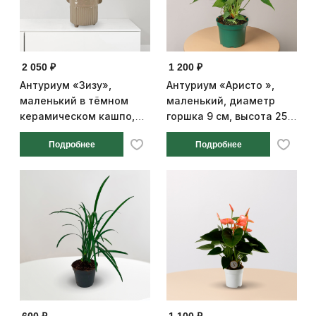
2 050 ₽
1 200 ₽
Антуриум «Зизу»,
Антуриум «Аристо »,
маленький в тёмном
маленький, диаметр
керамическом кашпо,
горшка 9 см, высота 25
диаметр горшка 9 см,
см
Подробнее
Подробнее
высота 25 см